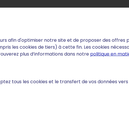
teurs afin d'optimiser notre site et de proposer des offre
 money-back guarantee
Hébergé dans l'
ris les cookies de tiers) à cette fin. Les cookies nécessa
on certifié ISO-IEC-27001
Convince yourself of our products - for full 30 day
Chez ST
trouverez plus d’informations dans notre
politique en mat
ptez tous les cookies et le transfert de vos données vers
es fonctionnalités sont co