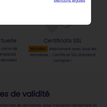
Mentions légales
rtuelle
Certificats SSL
 carte de
Maintenant avec tous les
NOUVEAU
simplicité
domaines - Certificat SSL standard
rdonnées
compris !
es de validité
echerche de domaines, vous trouverez facilement et