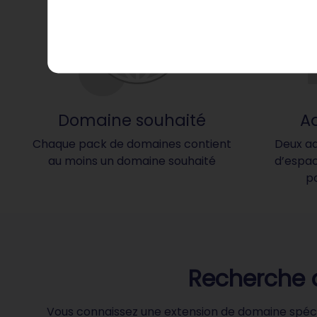
Domaine souhaité
A
Chaque pack de domaines contient
Deux ad
au moins un domaine souhaité
d’espa
p
Recherche d
Vous connaissez une extension de domaine spéci