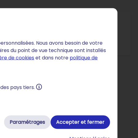
s personnalisées. Nous avons besoin de votre
UE
Respectueux du climat
ires du point de vue technique sont installés
s. If you're not satisfied, a simple mouseclick when you're 
RATO, vous pouvez être sûr que vos données ne finiront pa
STRATO utilise exclusiv
ière de cookies
et dans notre
politique de
 des pays tiers.
mprises en permanence
Paramétrages
Accepter et fermer