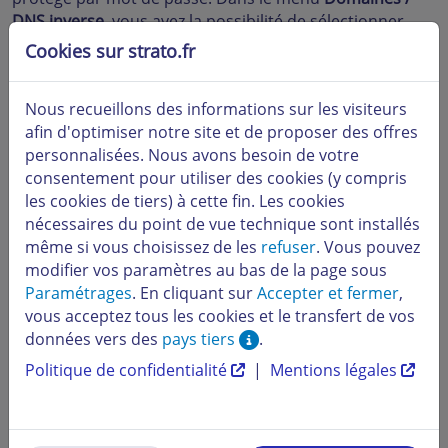
DNS inverse
, vous avez la possibilité de sélectionner
pour les noms d'hôte présents sur votre serveur,
Cookies sur strato.fr
quelles adresses IP disponibles doivent être soumises à
la table de correspondance de recherche inversée DNS.
Nous recueillons des informations sur les visiteurs
afin d'optimiser notre site et de proposer des offres
Vous pouvez aussi utiliser des noms d'hôte externes qui
personnalisées. Nous avons besoin de votre
doivent cependant indiquer explicitement l'adresse IP
consentement pour utiliser des cookies (y compris
correspondante. Un nom d'hôte doit être indiqué par
les cookies de tiers) à cette fin. Les cookies
ce qu'on appelle un FQDN (= Fully Qualified Domain
nécessaires du point de vue technique sont installés
Name). Un FQDN, comme par ex.
même si vous choisissez de les
refuser
. Vous pouvez
www.votredomainestrato.fr
, commence par un
nom
modifier vos paramètres au bas de la page sous
d'hôte
(www), comprend un
domaine de deuxième
Paramétrages
. En cliquant sur
Accepter et fermer
,
niveau
(nom désiré) ainsi qu'un
domaine de premier
vous acceptez tous les cookies et le transfert de vos
niveau
(.fr).
données vers des
pays tiers
.
Politique de confidentialité
|
Mentions légales