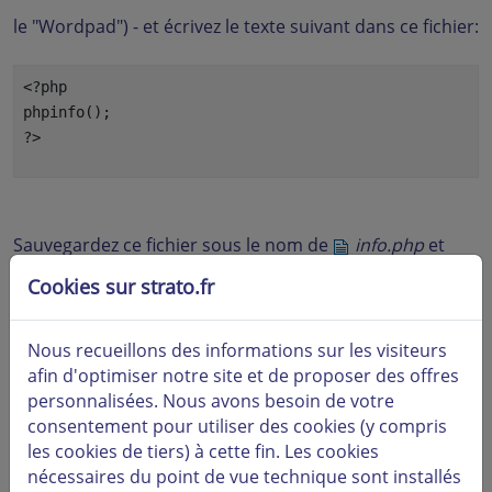
le "Wordpad") - et écrivez le texte suivant dans ce fichier:
<?php
phpinfo();
?>
Sauvegardez ce fichier sous le nom de
info.php
et
Cookies sur strato.fr
transférez ce fichier à l’aide du FTP dans le répertoire de
votre domaine.
Si vous avez sauvegardé ce fichier sous le nom de
Nous recueillons des informations sur les visiteurs
afin d'optimiser notre site et de proposer des offres
info.php.txt
vous devriez renommer celui-ci avant de le
personnalisées. Nous avons besoin de votre
télécharger.
consentement pour utiliser des cookies (y compris
les cookies de tiers) à cette fin. Les cookies
Veuillez ensuite ouvrir le navigateur et consulter l’URL:
nécessaires du point de vue technique sont installés