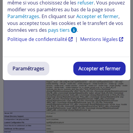
même si vous choisissez de les
refuser
. Vous pouvez
http://www.votredomainedestrato.eu/info.php.
modifier vos paramètres au bas de la page sous
(Veuillez remplacer "votredomainedestrato.eu" par le
Paramétrages
. En cliquant sur
Accepter et fermer
,
nom de votre domaine)
vous acceptez tous les cookies et le transfert de vos
données vers des
pays tiers
.
Si vous consultez ce script, vous verrez la version (ainsi
Politique de confidentialité
|
Mentions légales
que d’autres variables d’environnement).
Paramétrages
Accepter et fermer